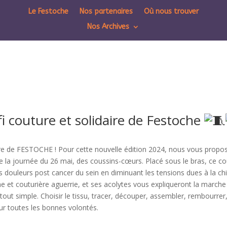
Le Festoche
Nos partenaires
Où nous trouver
Nos Archives
i couture et solidaire de Festoche
aire de FESTOCHE ! Pour cette nouvelle édition 2024, nous vous prop
e la journée du 26 mai, des coussins-cœurs. Placé sous le bras, ce 
s douleurs post cancer du sein en diminuant les tensions dues à la chi
e et couturière aguerrie, et ses acolytes vous expliqueront la marche 
tout simple. Choisir le tissu, tracer, découper, assembler, rembourrer
our toutes les bonnes volontés.