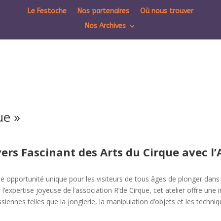
Le Festoche
Nos partenaires
Où nous trouver
Nos Archives
que »
vers Fascinant des Arts du Cirque avec l’
 une opportunité unique pour les visiteurs de tous âges de plonger dan
 l’expertise joyeuse de l’association R’de Cirque, cet atelier offre une 
ssiennes telles que la jonglerie, la manipulation d’objets et les techniqu